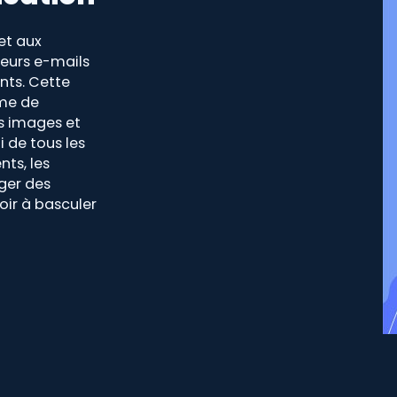
et aux
 leurs e-mails
nts. Cette
me de
es images et
oi de tous les
ts, les
ger des
oir à basculer