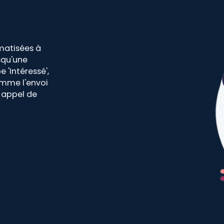
matisées à
squ'une
 'Intéressé',
omme l'envoi
 appel de