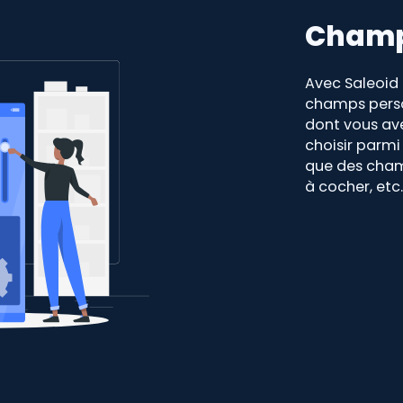
Champ
Avec Saleoid
champs person
dont vous ave
choisir parm
que des cham
à cocher, etc.