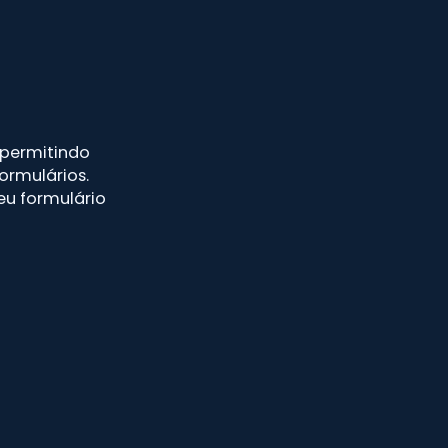
 permitindo
rmulários.
eu formulário