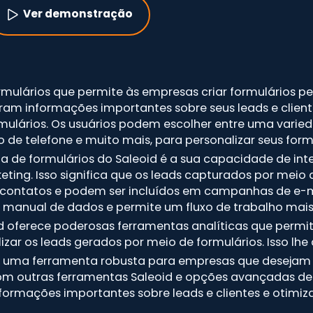
Ver demonstração
ulários que permite às empresas criar formulários per
ram informações importantes sobre seus leads e client
formulários. Os usuários podem escolher entre uma vari
 de telefone e muito mais, para personalizar seus formu
na de formulários do Saleoid é a sua capacidade de in
ting. Isso significa que os leads capturados por meio
ntatos e podem ser incluídos em campanhas de e-mail
manual de dados e permite um fluxo de trabalho mais s
eoid oferece poderosas ferramentas analíticas que p
izar os leads gerados por meio de formulários. Isso lhe
 é uma ferramenta robusta para empresas que desejam cr
com outras ferramentas Saleoid e opções avançadas de 
ormações importantes sobre leads e clientes e otimiz