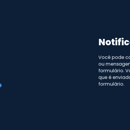
Notifi
Você pode co
ou mensagem
formulário.
que é enviada
formulário.