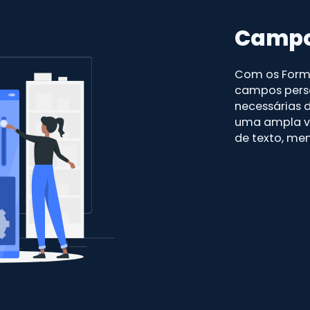
Campos
Com os Formu
campos perso
necessárias d
uma ampla v
de texto, men