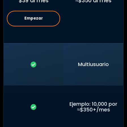
$39 al mes
≈$350 al mes
Empezar
Multiusuario
Ejemplo: 10,000 por
≈$350+/mes