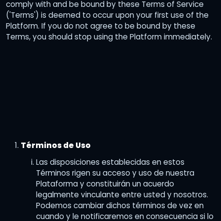
comply with and be bound by these Terms of Service
Enlaces y contenido de terceros
('Terms') is deemed to occur upon your first use of the
Platform. If you do not agree to be bound by these
Modificación y variación
Terms, you should stop using the Platform immediately.
Acuerdo completo
Interrupciones del servicio
Término, Terminación y Suspensión
Sin garantías
Limitación de responsabilidad
Términos de Uso
Gestión de plataforma
Las disposiciones establecidas en estos
Privacidad
Términos rigen su acceso y uso de nuestra
Plataforma y constituirán un acuerdo
Datos del usuario
legalmente vinculante entre usted y nosotros.
Confidencialidad
Podemos cambiar dichos términos de vez en
cuando y le notificaremos en consecuencia si lo