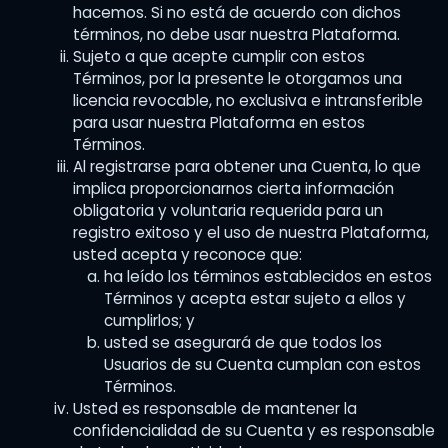
Fuerza mayor
hacemos. Si no está de acuerdo con dichos
términos, no debe usar nuestra Plataforma.
Comunicaciones, transacciones y firmas
Sujeto a que acepte cumplir con estos
electrónicas
Términos, por la presente le otorgamos una
licencia revocable, no exclusiva e intransferible
Grabacion de llamada
para usar nuestra Plataforma en estos
Términos.
Arbitraje obligatorio
Al registrarse para obtener una Cuenta, lo que
Renuncia a demanda colectiva
implica proporcionarnos cierta información
obligatoria y voluntaria requerida para un
Renuncia al juicio por jurado
registro exitoso y el uso de nuestra Plataforma,
usted acepta y reconoce que:
Usuarios y residentes de California
ha leído los términos establecidos en estos
Términos y acepta estar sujeto a ellos y
Resolución de disputas en línea europea
cumplirlos; y
usted se asegurará de que todos los
Provisiones generales
Usuarios de su Cuenta cumplan con estos
SMS Terms & Conditions
Términos.
Usted es responsable de mantener la
confidencialidad de su Cuenta y es responsable