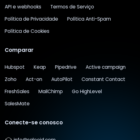
API e webhooks
Termos de Serviço
Política de Privacidade
Política Anti-Spam
Política de Cookies
Comparar
Hubspot
Keap
Pipedrive
Active campaign
Zoho
Act-on
AutoPilot
Constant Contact
FreshSales
MailChimp
Go HighLevel
SalesMate
Conecte-se conosco
info@saleoid.com