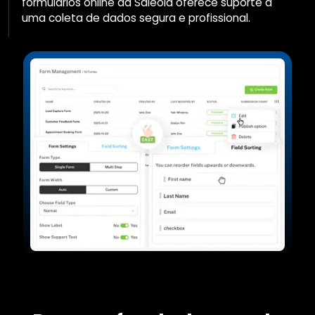
formulários online da Saleoid oferece suporte a
uma coleta de dados segura e profissional.