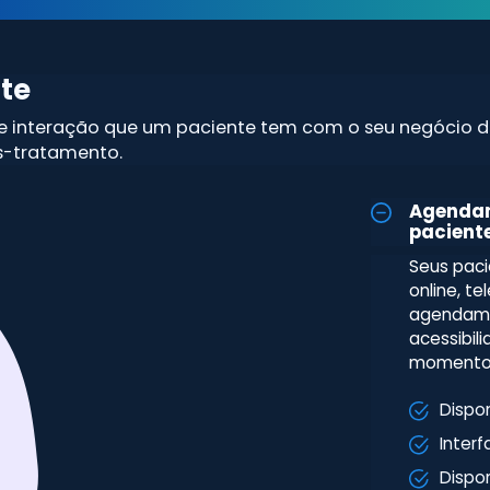
te
 interação que um paciente tem com o seu negócio d
-tratamento.
Agendam
pacient
Seus paci
online, t
agendamen
acessibil
momento e
Dispo
Interf
Dispon