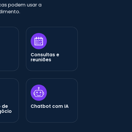
nicas podem usar a
dimento.
Consultas e
reuniões
 de
Chatbot com IA
gócio