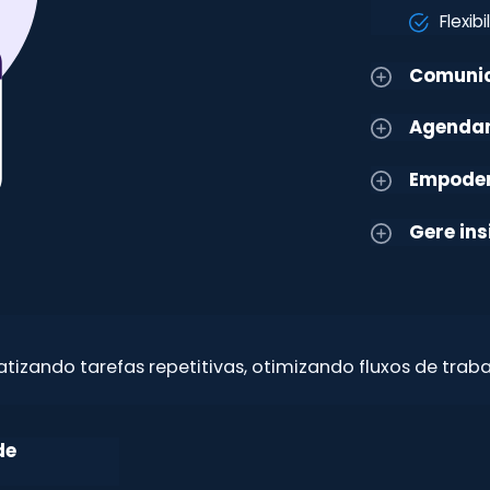
Flexib
Comunic
Agendam
Empoder
Gere ins
izando tarefas repetitivas, otimizando fluxos de traba
de