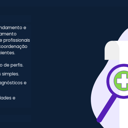
gendamento e
tamento
 profissionais
 coordenação
ientes.
 de perfis.
 simples.
agnósticos e
dades e