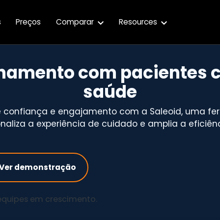
s
Preços
Comparar
Resources
ionamento com paciente
saúde
de confiança e engajamento com a Saleoid, uma f
aliza a experiência de cuidado e amplia a eficiê
Ver demonstração
 equipes em crescimento.