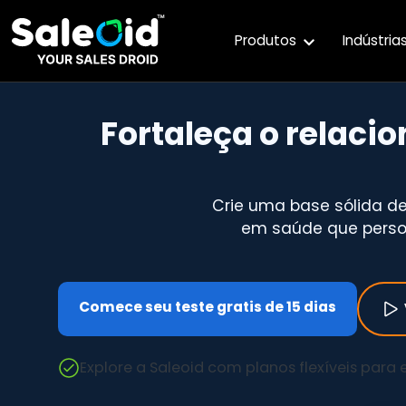
Produtos
Indústria
Fortaleça o relac
Crie uma base sólida 
em saúde que person
Comece seu teste gratis de 15 dias
Explore a Saleoid com planos flexíveis para