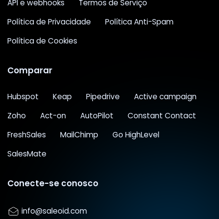
API e webhooks
Termos de Serviço
Política de Privacidade
Política Anti-Spam
Política de Cookies
Comparar
Hubspot
Keap
Pipedrive
Active campaign
Zoho
Act-on
AutoPilot
Constant Contact
FreshSales
MailChimp
Go HighLevel
SalesMate
Conecte-se conosco
info@saleoid.com