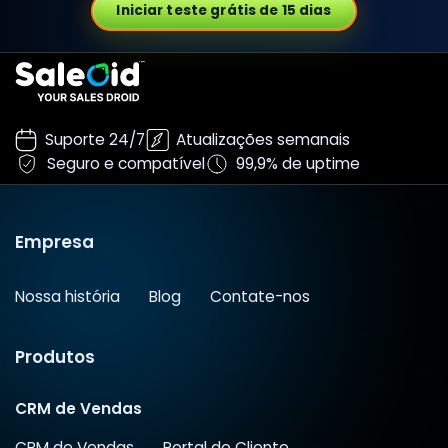
Iniciar teste grátis de 15 dias
Suporte 24/7
Atualizações semanais
Seguro e compatível
99,9% de uptime
Empresa
Nossa história
Blog
Contate-nos
Produtos
CRM de Vendas
CRM de Vendas
Portal do Cliente